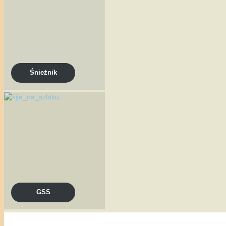
Śnieżnik
GSS