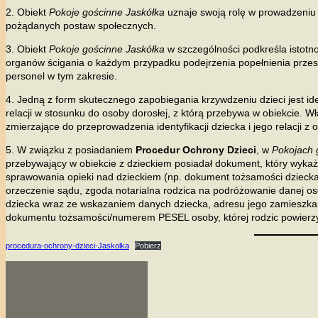
2. Obiekt
Pokoje gościnne Jaskółka
uznaje swoją rolę w prowadzeniu
pożądanych postaw społecznych.
3. Obiekt
Pokoje gościnne Jaskółka
w szczególności podkreśla istot
organów ścigania o każdym przypadku podejrzenia popełnienia przestę
personel w tym zakresie.
4. Jedną z form skutecznego zapobiegania krzywdzeniu dzieci jest ide
relacji w stosunku do osoby dorosłej, z którą przebywa w obiekcie. Wł
zmierzające do przeprowadzenia identyfikacji dziecka i jego relacji z 
5. W związku z posiadaniem
Procedur Ochrony Dzieci
, w
Pokojach 
przebywający w obiekcie z dzieckiem posiadał dokument, który wykaż
sprawowania opieki nad dzieckiem (np. dokument tożsamości dziecka
orzeczenie sądu, zgoda notarialna rodzica na podróżowanie danej os
dziecka wraz ze wskazaniem danych dziecka, adresu jego zamieszka
dokumentu tożsamości/numerem PESEL osoby, której rodzic powierzy
procedura-ochrony-dzieci-Jaskolka
Pobierz