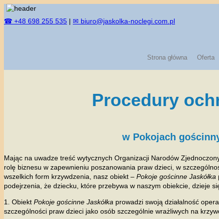
Skip
to
☎ +48 698 255 535
|
✉ biuro@jaskolka-noclegi.com.pl
content
Strona główna
Oferta
Procedury ochr
w Pokojach gościnn
Mając na uwadze treść wytycznych Organizacji Narodów Zjednoczonych
rolę biznesu w zapewnieniu poszanowania praw dzieci, w szczególnoś
wszelkich form krzywdzenia, nasz obiekt –
Pokoje gościnne Jaskółka
podejrzenia, że dziecku, które przebywa w naszym obiekcie, dzieje 
1. Obiekt
Pokoje gościnne Jaskółka
prowadzi swoją działalność oper
szczególności praw dzieci jako osób szczególnie wrażliwych na krzyw