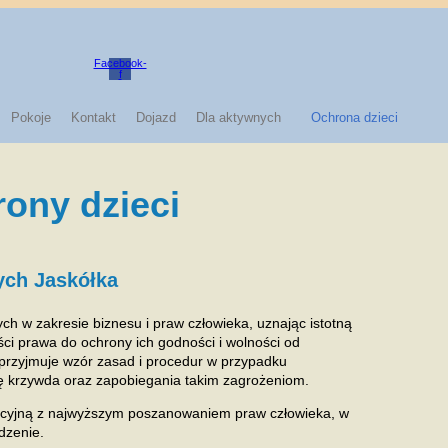
Facebook-
f
Pokoje
Kontakt
Dojazd
Dla aktywnych
Ochrona dzieci
ony dzieci
ych Jaskółka
 w zakresie biznesu i praw człowieka, uznając istotną
ci prawa do ochrony ich godności i wolności od
przyjmuje wzór zasad i procedur w przypadku
się krzywda oraz zapobiegania takim zagrożeniom.
acyjną z najwyższym poszanowaniem praw człowieka, w
dzenie.