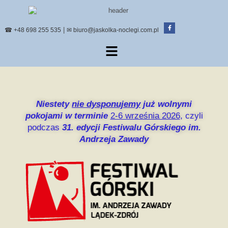
|
☎ +48 698 255 535
✉ biuro@jaskolka-noclegi.com.pl
Niestety
nie dysponujemy
już wolnymi
pokojami w terminie
2-6 września 2026
, czyli
podczas
31. edycji Festiwalu Górskiego im.
Andrzeja Zawady