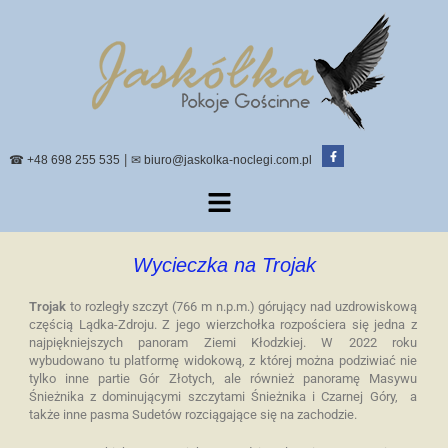
|
☎ +48 698 255 535
✉ biuro@jaskolka-noclegi.com.pl
Wycieczka na Trojak
Trojak
to rozległy szczyt (766 m n.p.m.) górujący nad uzdrowiskową
częścią Lądka-Zdroju. Z jego wierzchołka rozpościera się jedna z
najpiękniejszych panoram Ziemi Kłodzkiej. W 2022 roku
wybudowano tu platformę widokową, z której można podziwiać nie
tylko inne partie Gór Złotych, ale również panoramę Masywu
Śnieżnika z dominującymi szczytami Śnieżnika i Czarnej Góry, a
także inne pasma Sudetów rozciągające się na zachodzie.