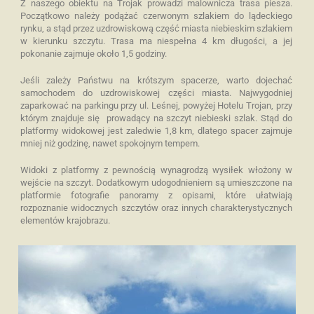
Z naszego obiektu na Trojak prowadzi malownicza trasa piesza.
Początkowo należy podążać czerwonym szlakiem do lądeckiego
rynku, a stąd przez uzdrowiskową część miasta niebieskim szlakiem
w kierunku szczytu. Trasa ma niespełna 4 km długości, a jej
pokonanie zajmuje około 1,5 godziny.
Jeśli zależy Państwu na krótszym spacerze, warto dojechać
samochodem do uzdrowiskowej części miasta. Najwygodniej
zaparkować na parkingu przy ul. Leśnej, powyżej Hotelu Trojan, przy
którym znajduje się prowadący na szczyt niebieski szlak. Stąd do
platformy widokowej jest zaledwie 1,8 km, dlatego spacer zajmuje
mniej niż godzinę, nawet spokojnym tempem.
Widoki z platformy z pewnością wynagrodzą wysiłek włożony w
wejście na szczyt. Dodatkowym udogodnieniem są umieszczone na
platformie fotografie panoramy z opisami, które ułatwiają
rozpoznanie widocznych szczytów oraz innych charakterystycznych
elementów krajobrazu.